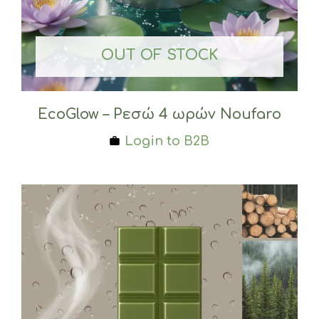
OUT OF STOCK
EcoGlow – Ρεσώ 4 ωρών Noufaro
Login to B2B